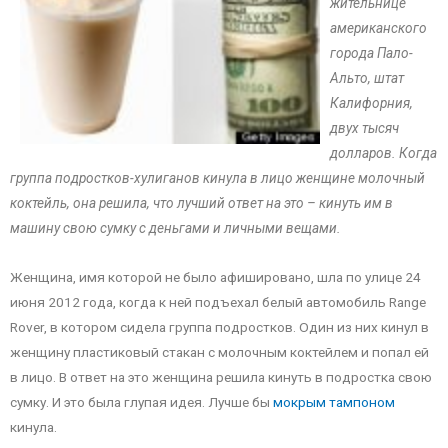
жительнице
американского
города Пало-
Альто, штат
Калифорния,
двух тысяч
долларов. Когда
группа подростков-хулиганов кинула в лицо женщине молочный
коктейль, она решила, что лучший ответ на это – кинуть им в
машину свою сумку с деньгами и личными вещами.
Женщина, имя которой не было афишировано, шла по улице 24
июня 2012 года, когда к ней подъехал белый автомобиль Range
Rover, в котором сидела группа подростков. Один из них кинул в
женщину пластиковый стакан с молочным коктейлем и попал ей
в лицо. В ответ на это женщина решила кинуть в подростка свою
сумку. И это была глупая идея. Лучше бы
мокрым тампоном
кинула.