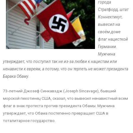
города
Стратфорд, штат
Коннектикут,
вывесил на
своём доме
флаг нацисткой
Германии.
Мужчина
утверждает, что поступил так не из-за любви к нацистам или
ненависти к евреям, а потому, что он терпеть не может президента
Барака Обаму.
73-летний Джозеф Синкавэдж (Joseph Sincavage), бывший
морской пехотинец США, сказал, что вывесил ненавистный всем
флаг в знак протеста против президента Обамы. Мужчина
утверждает, что Обама постепенно превращает США в
тоталитарное государство.