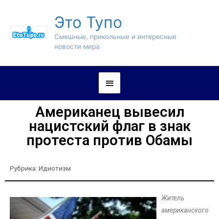
Это Тупо
Смешные, прикольные и интересные
новости мира
Американец вывесил
нацистский флаг в знак
протеста против Обамы
Рубрика:
Идиотизм
Житель
американского