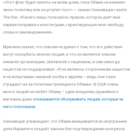
«Этот флаг будет висеть на моём доме, пока Обама не изменит
свою политику или не уступит пост» — сказал Синкавэдж газете
The Star. «Я всего лишь пользуюсь правом, которое даёт мне
первая поправка к конституции, гарантирующая мою свободу
слова и самовыражения».
Мужчина сказал, что совсем не думал о том, что его действия
могут оскорбить многих людей, и что не является членом
никакой организации, связанной с нацизмом, и сам никогда
нацистов не поддерживал. «Я не являюсь сторонникам нацистов
и не испытываю никакой злобы к евреям – ведь они тоже
страдают из-за политики президента Обамы». В США очень
много людей не любят Обаму – один владелец оружейного
магазина даже
отказывается обслуживать людей, которые за
него голосовали
.
Синкавэдж утверждает, что Обама вмешивается во внутренние
дела Израиля и создаёт законы без подтверждения конгресса.