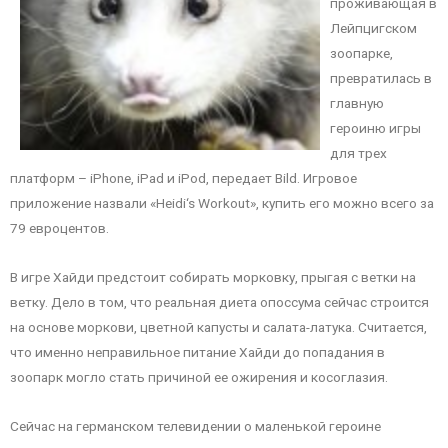
проживающая в
Лейпцигском
зоопарке,
превратилась в
главную
героиню игры
для трех
платформ – iPhone, iPad и iPod, передает Bild. Игровое
приложение назвали «Heidi‘s Workout», купить его можно всего за
79 евроцентов.
В игре Хайди предстоит собирать морковку, прыгая с ветки на
ветку. Дело в том, что реальная диета опоссума сейчас строится
на основе моркови, цветной капусты и салата-латука. Считается,
что именно неправильное питание Хайди до попадания в
зоопарк могло стать причиной ее ожирения и косоглазия.
Сейчас на германском телевидении о маленькой героине