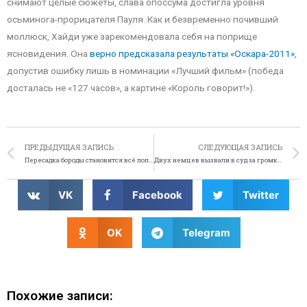
снимают целые сюжеты, слава опоссума достигла уровня
осьминога-прорицателя Пауля. Как и безвременно почивший
моллюск, Хайди уже зарекомендовала себя на поприще
ясновидения. Она
верно предсказала результаты «Оскара-2011»
,
допустив ошибку лишь в номинации «Лучший фильм» (победа
досталась не «127 часов», а картине «Король говорит!»).
ПРЕДЫДУЩАЯ ЗАПИСЬ
СЛЕДУЮЩАЯ ЗАПИСЬ
Пересадка бороды становится всё популярнее
Двух немцев вызвали в суд за громкий секс
VK
Facebook
Twitter
OK
Telegram
Похожие записи: