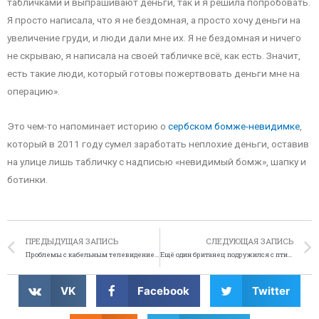
табличками и выпрашивают деньги, так и я решила попробовать.
Я просто написала, что я не бездомная, а просто хочу деньги на
увеличение груди, и люди дали мне их. Я не бездомная и ничего
не скрываю, я написала на своей табличке всё, как есть. Значит,
есть такие люди, который готовы пожертвовать деньги мне на
операцию».
Это чем-то напоминает историю о
сербском бомже-невидимке
,
который в 2011 году сумел заработать неплохие деньги, оставив
на улице лишь табличку с надписью «невидимый бомж», шапку и
ботинки.
ПРЕДЫДУЩАЯ ЗАПИСЬ
СЛЕДУЮЩАЯ ЗАПИСЬ
Проблемы с кабельным телевидением вызвали панику в американском городе
Ещё один британец подружился с птицей
VK
Facebook
Twitter