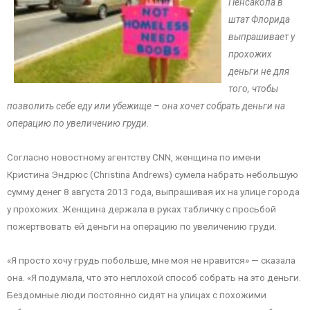
Пенсакола в
штат Флорида
выпрашивает у
прохожих
деньги не для
того, чтобы
позволить себе еду или убежище – она хочет собрать деньги на
операцию по увеличению груди.
Согласно новостному агентству CNN, женщина по имени
Кристина Эндрюс (Christina Andrews) сумела набрать небольшую
сумму денег 8 августа 2013 года, выпрашивая их на улице города
у прохожих. Женщина держала в руках табличку с просьбой
пожертвовать ей деньги на операцию по увеличению груди.
«Я просто хочу грудь побольше, мне моя не нравится» — сказала
она. «Я подумала, что это неплохой способ собрать на это деньги.
Бездомные люди постоянно сидят на улицах с похожими