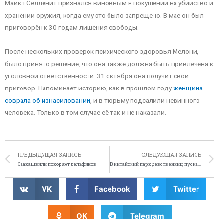
Майкл Селленит признался виновным в покушении на убийство и
хранении оружия, когда ему это было запрещено. В мае он был
приговорён к 30 годам лишения свободы.
После нескольких проверок психического здоровья Мелони,
было принято решение, что она также должна быть привлечена к
уголовной ответственности. 31 октября она получит свой
приговор. Напоминает историю, как в прошлом году
женщина
соврала об изнасиловании
, и в тюрьму подсалили невинного
человека. Только в том случае её так и не наказали.
ПРЕДЫДУЩАЯ ЗАПИСЬ
СЛЕДУЮЩАЯ ЗАПИСЬ
Саакашвили покоряет дельфинов
В китайский парк девственниц пускают бесплатно
VK
Facebook
Twitter
OK
Telegram