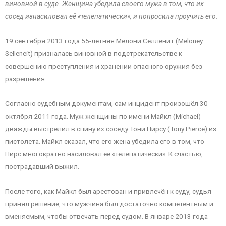
виновной в суде. Женщина убедила своего мужа в том, что их
сосед изнасиловал её «телепатически», и попросила проучить его.
19 сентября 2013 года 55-летняя Мелони Селленит (Meloney
Selleneit) призналась виновной в подстрекательстве к
совершению преступления и хранении опасного оружия без
разрешения.
Согласно судебным документам, сам инцидент произошёл 30
октября 2011 года. Муж женщины по имени Майкл (Michael)
дважды выстрелил в спину их соседу Тони Пирсу (Tony Pierce) из
пистолета. Майкл сказал, что его жена убедила его в том, что
Пирс многократно насиловал её «телепатически». К счастью,
пострадавший выжил.
После того, как Майкл был арестован и привлечён к суду, судья
принял решение, что мужчина был достаточно компетентным и
вменяемым, чтобы отвечать перед судом. В январе 2013 года