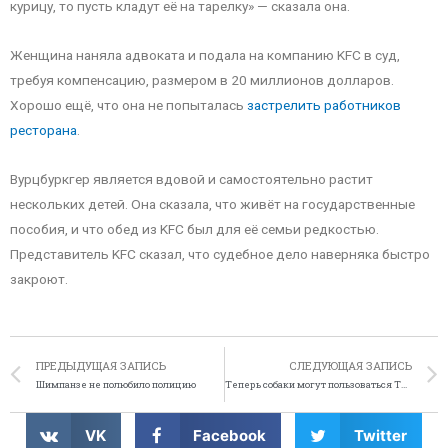
курицу, то пусть кладут её на тарелку» — сказала она.
Женщина наняла адвоката и подала на компанию KFC в суд,
требуя компенсацию, размером в 20 миллионов долларов.
Хорошо ещё, что она не попыталась
застрелить работников
ресторана
.
Вурцбуркгер является вдовой и самостоятельно растит
нескольких детей. Она сказала, что живёт на государственные
пособия, и что обед из KFC был для её семьи редкостью.
Представитель KFC сказал, что судебное дело наверняка быстро
закроют.
ПРЕДЫДУЩАЯ ЗАПИСЬ
СЛЕДУЮЩАЯ ЗАПИСЬ
Шимпанзе не полюбило полицию
Теперь собаки могут пользоваться Twitter‘ом
VK
Facebook
Twitter