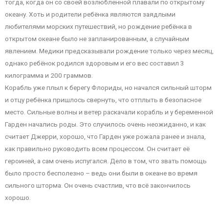
тогда, когда он со своей возлюбленной плавали по открытому
океану. Хоть и родители ребёнка являются заядлыми
любителями морских путешествий, но рождение ребёнка в
открытом океане было не запланированным, а случайным
явлением. Медики предсказывали рождение только через месяц,
однако ребёнок родился здоровым и его вес составил 3
килограмма и 200 граммов.
Корабль уже плыл к берегу Флориды, но начался сильный шторм
и отцу ребёнка пришлось свернуть, что отплыть в безопасное
место. Сильные волны и ветер раскачали корабль и у беременной
Гарден начались роды. Это случилось очень неожиданно, и как
считает Джерри, хорошо, что Гарден уже рожала ранее и знала,
как правильно руководить всем процессом. Он считает её
героиней, а сам очень испугался. Дело в том, что звать помощь
было просто бесполезно – ведь они были в океане во время
сильного шторма. Он очень счастлив, что всё закончилось
хорошо.