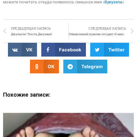
можете почитать откуда появилось смешное имя «
Вувузела
«.
ПРЕДЫДУЩАЯ ЗАПИСЬ
СЛЕДУЮЩАЯ ЗАПИСЬ
Джульета! Тоесть, Джулиан!
Обнаженный лунатик отсудил 10 миллионов евро у ирландской фирмы
VK
Facebook
Twitter
OK
Telegram
Похожие записи: