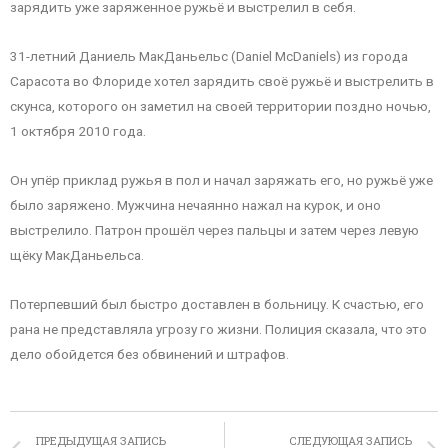
зарядить уже заряженное ружьё и выстрелил в себя.
31-летний Даниель МакДаньельс (Daniel McDaniels) из города
Сарасота во Флориде хотел зарядить своё ружьё и выстрелить в
скунса, которого он заметил на своей территории поздно ночью,
1 октября 2010 года.
Он упёр приклад ружья в пол и начал заряжать его, но ружьё уже
было заряжено. Мужчина нечаянно нажал на курок, и оно
выстрелило. Патрон прошёл через пальцы и затем через левую
щёку МакДаньельса.
Потерпевший был быстро доставлен в больницу. К счастью, его
рана не представляла угрозу го жизни. Полиция сказала, что это
дело обойдется без обвинений и штрафов.
ПРЕДЫДУЩАЯ ЗАПИСЬ
СЛЕДУЮЩАЯ ЗАПИСЬ