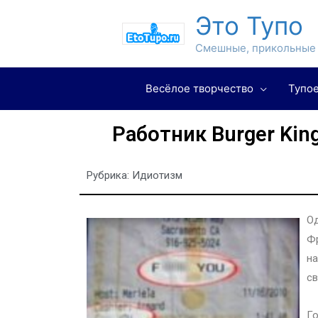
Это Тупо
Смешные, прикольные 
Весёлое творчество
Тупое
Работник Burger Kin
Рубрика:
Идиотизм
Од
Фр
на
св
Го