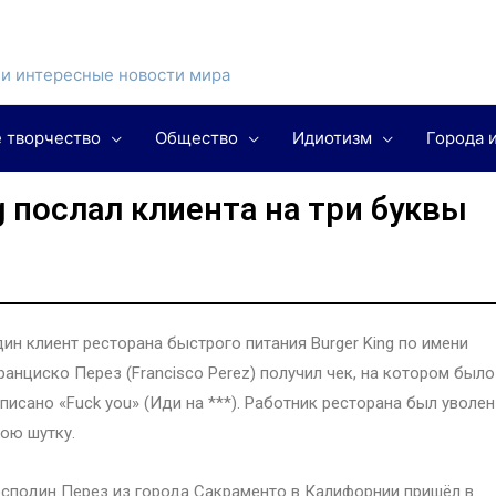
и интересные новости мира
 творчество
Общество
Идиотизм
Города 
g послал клиента на три буквы
ин клиент ресторана быстрого питания Burger King по имени
анциско Перез (Francisco Perez) получил чек, на котором было
писано «Fuck you» (Иди на ***). Работник ресторана был уволен
ою шутку.
сподин Перез из города Сакраменто в Калифорнии пришёл в