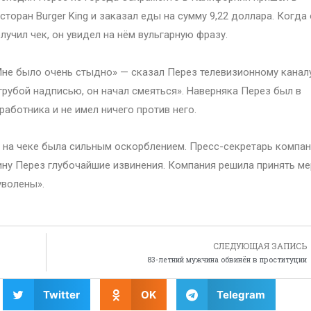
сторан Burger King и заказал еды на сумму 9,22 доллара. Когда
лучил чек, он увидел на нём вульгарную фразу.
не было очень стыдно» — сказал Перез телевизионному канал
 грубой надписью, он начал смеяться». Наверняка Перез был в
работника и не имел ничего против него.
ь на чеке была сильным оскорблением. Пресс-секретарь компа
дину Перез глубочайшие извинения. Компания решила принять м
уволены».
СЛЕДУЮЩАЯ ЗАПИСЬ
83-летний мужчина обвинён в проституции
Twitter
OK
Telegram