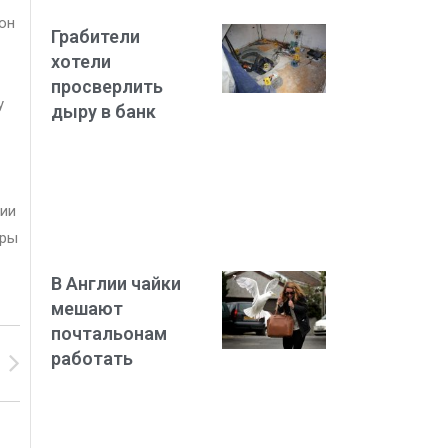
 он
Грабители
хотели
просверлить
у
дыру в банк
нии
еры
В Англии чайки
мешают
почтальонам
работать