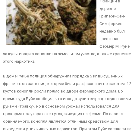
Франции в
деревне
Грипери-Сен-
Симфорьен
недавно был
арестован
фермер М. Руйе
за культивацию конопли на земельном участке, а также хранение
этого наркотика.
В доме Руйье полиция обнаружила порядка 5 кг высушенных
фрагментов растения, которые были расфасованы по пакетам. 12
кустов конопли росли прямо во дворе фермерского дома. Во
время суда Руйе сообщил, что иногда курил выращенную своими
руками «травку», но в основном урожай использовался для
прокорма полутора сотен уток, живущих на ферме. По словам
обвиняемого, конопля является отличным средством для
выведения у них кишечных паразитов. При этом Руйе сослался на