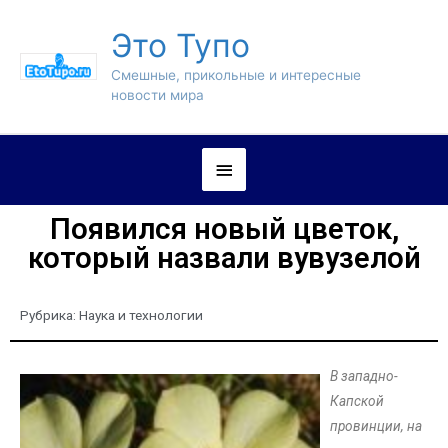
Это Тупо
Смешные, прикольные и интересные
новости мира
Появился новый цветок,
который назвали вувузелой
Рубрика:
Наука и технологии
В западно-
Капской
провинции, на