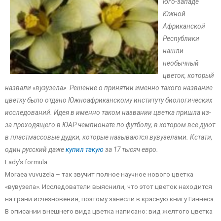
юго-западе
Южной
Африканской
Республики
нашли
необычный
цветок, который
назвали «вузузела». Решение о принятии именно такого название
цветку было отдано Южноафриканскому институту биологических
исследований. Идея в именно таком названии цветка пришла из-
за проходящего в ЮАР чемпионате по футболу, в котором все дуют
в пластмассовые дудки, которые называются вувузелами. Кстати,
один русский даже
купил такую
за 17 тысяч евро.
Lady’s formula
Moraea vuvuzela – так звучит полное научное нового цветка
«вувузела». Исследователи выяснили, что этот цветок находится
на грани исчезновения, поэтому занесли в красную книгу Гиннеса.
В описании внешнего вида цветка написано: вид желтого цветка