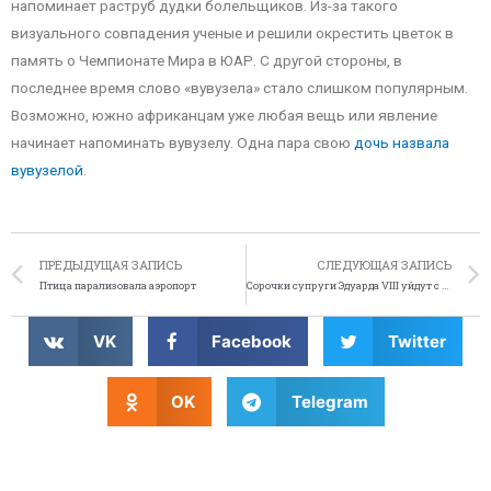
напоминает раструб дудки болельщиков. Из-за такого
визуального совпадения ученые и решили окрестить цветок в
память о Чемпионате Мира в ЮАР. С другой стороны, в
последнее время слово «вувузела» стало слишком популярным.
Возможно, южно африканцам уже любая вещь или явление
начинает напоминать вувузелу. Одна пара свою
дочь назвала
вувузелой
.
ПРЕДЫДУЩАЯ ЗАПИСЬ
СЛЕДУЮЩАЯ ЗАПИСЬ
Птица парализовала аэропорт
Сорочки супруги Эдуарда VIII уйдут с молотка
VK
Facebook
Twitter
OK
Telegram