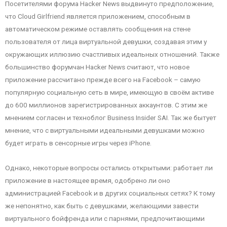
Посетителями форума Hacker News выдвинуто предположение,
что Cloud Girlfriend является приложением, способным в
автоматическом режиме оставлять сообщения на стене
пользователя от лица виртуальной девушки, создавая этим у
окружающих иллюзию счастливых идеальных отношений. Также
большинство форумчан Hacker News считают, что новое
приложение рассчитано прежде всего на Facebook – самую
популярную социальную сеть в мире, имеющую в своём активе
до 600 миллионов зарегистрированных аккаунтов. С этим же
мнением согласен и техноблог Business Insider SAI. Так же бытует
мнение, что с виртуальными идеальными девушками можно
будет играть в сенсорные игры через iPhone.
Однако, некоторые вопросы остались открытыми: работает ли
приложение в настоящее время, одобрено ли оно
администрацией Facebook и в других социальных сетях? К тому
же непонятно, как быть с девушками, желающими завести
виртуального бойфренда или с парнями, предпочитающими