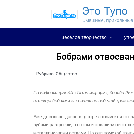
Это Тупо
Смешные, прикольные 
Весёлое творчество
Тупое
Бобрами отвоеван
Рубрика:
Общество
По информации ИА «Татар-информ», борьба Риж
столицы бобрами закончилась победой грызуно
Уже довольно давно в центре латвийской сто
зубами разгрызли, а потом и повалили нескол
металлическими сетками. Но они помехой грызу