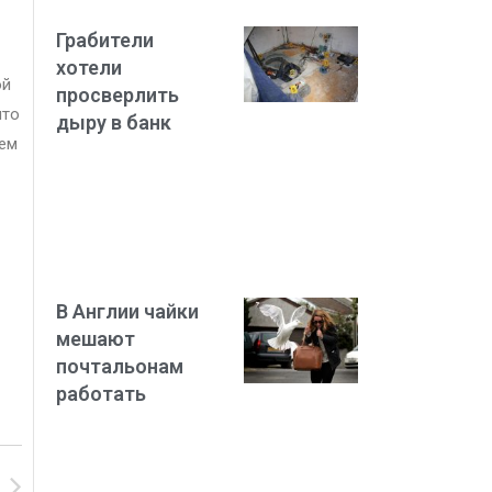
Грабители
хотели
ой
просверлить
ято
дыру в банк
шем
В Англии чайки
мешают
почтальонам
работать