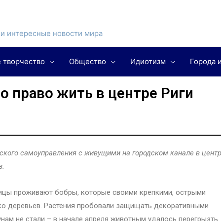
и интересные новости мира
 творчество
Общество
Идиотизм
Города 
о право жить в центре Риги
ского самоуправления с живущими на городском канале в цент
в.
лицы проживают бобры, которые своими крепкими, острыми
ько деревьев. Растения пробовали защищать декоративными
нам не стали – в начале апреля животным удалось перегрызть