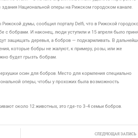
в здания Национальной оперы на Рижском городском канале.
Рижской думы, сообщил порталу Delfi, что в Рижской городск
е с бобрами. И наконец, люди уступили и 15 апреля было прин
дут защищать деревья, а бобров — подкармливать. В дальней
ения, которые бобры не жалуют, к примеру, розы, или же
жно будет грызть бобрам.
верхушки осин для бобров. Место для кормления специально
иональной оперы, чтобы у прохожих была возможность
вают около 12 животных, это где-то 3-4 семьи бобров.
СЛЕДУЮЩАЯ ЗАПИСЬ