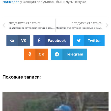
скинхедов
у женщин получилось бы ни чуть не хуже
ПРЕДЫДУЩАЯ ЗАПИСЬ
СЛЕДУЮЩАЯ ЗАПИСЬ
Грабитель предупредил жертв о том, что ограбит их
Мультик про паукана (кисонька и компания)
VK
Facebook
Twitter
OK
Telegram
Похожие записи: