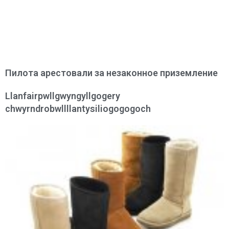
Пилота арестовали за незаконное приземление
Llanfairpwllgwyngyllgogery
chwyrndrobwllllantysiliogogogoch