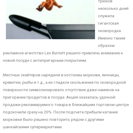
трюков
несколько дней
служила
гигантская
сковородка.
Именно таким
образом
рекламное агентство Leo Burnett решило привлечь внимание к
новой посуде с антипригарным покрытием.
Местных скейтеров нарядили в костюмы моркови, яичницы,
креветки, рыбы и т.д., а их гладкое скольжение по сковородной
поверхности символизировало отсутствие даже намеков на
пригорание продуктов в посуде. Акция оказалась удачной:
продажи рекламируемого товара в ближайшем торговом центре
подскочили сразу на 20%. После подсчета прибыли катание
морковки было решено повторить рядом с другими
шанхайскими супермаркетами.