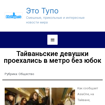
Это Тупо
Смешные, прикольные и интересные
новости мира
Тайваньские девушки
проехались в метро без юбок
Рубрика:
Общество
Как сообщает
AsiaOne, на
Тайване,