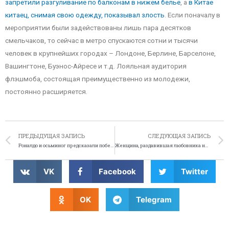
запретили разгуливание по балконам в нижем белье
, а
в Китае
китаец, снимая свою одежду, показывал злость
. Если поначалу в
мероприятии были задействованы лишь пара десятков
смельчаков, то сейчас в метро спускаются сотни и тысячи
человек в крупнейших городах – Лондоне, Берлине, Барселоне,
Вашингтоне, Буэнос-Айресе и т.д. Лояльная аудитория
флэшмоба, состоящая преимущественно из молодежи,
постоянно расширяется.
ПРЕДЫДУЩАЯ ЗАПИСЬ
СЛЕДУЮЩАЯ ЗАПИСЬ
Роналдо и осьминог предсказали победу «Реала»
Женщина, раздавившая любовника не лишена свободы, сможет давить людей и дальше
VK
Facebook
Twitter
OK
Telegram