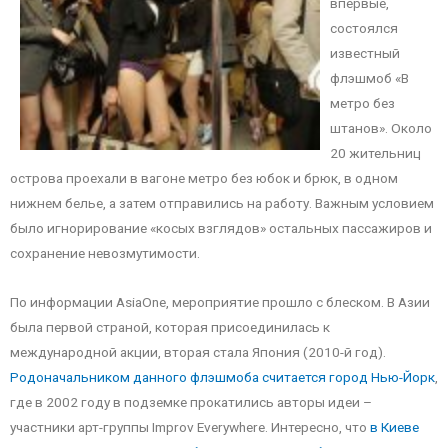
впервые,
состоялся
известный
флэшмоб «В
метро без
штанов». Около
20 жительниц
острова проехали в вагоне метро без юбок и брюк, в одном
нижнем белье, а затем отправились на работу. Важным условием
было игнорирование «косых взглядов» остальных пассажиров и
сохранение невозмутимости.
По информации AsiaOne, мероприятие прошло с блеском. В Азии
была первой страной, которая присоединилась к
международной акции, вторая стала Япония (2010-й год).
Родоначальником данного флэшмоба считается город Нью-Йорк
,
где в 2002 году в подземке прокатились авторы идеи –
участники арт-группы Improv Everywhere. Интересно, что
в Киеве