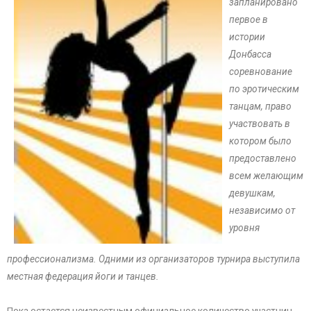
запланировано
первое в
истории
Донбасса
соревнование
по эротическим
танцам, право
участвовать в
котором было
предоставлено
всем желающим
девушкам,
независимо от
уровня
профессионализма. Одними из организаторов турнира выступила
местная федерация йоги и танцев.
Пока остается неизвестным официальное количество участниц