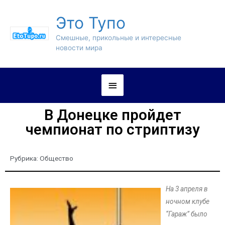
Это Тупо
Смешные, прикольные и интересные
новости мира
В Донецке пройдет
чемпионат по стриптизу
Рубрика:
Общество
На 3 апреля в
ночном клубе
“Гараж” было