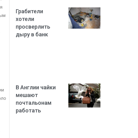
ия
Грабители
ным
хотели
просверлить
е
дыру в банк
В Англии чайки
ии
мешают
оло
почтальонам
работать
е