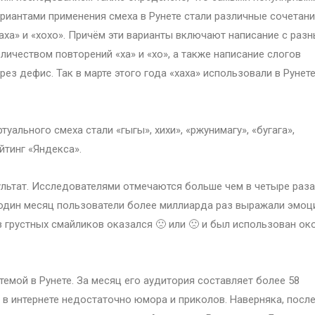
риантами применения смеха в Рунете стали различные сочетан
аха» и «хохо». Причём эти варианты включают написание с раз
личеством повторений «ха» и «хо», а также написание слогов
рез дефис. Так в марте этого года «хаха» использовали в Рунет
уального смеха стали «гыгы», хихи», «ржунимагу», «бугага»,
ейтинг «Яндекса».
ультат. Исследователями отмечаются больше чем в четыре раза
 один месяц пользователи более миллиарда раз выражали эмоц
з грустных смайликов оказался 🙁 или 🙁 и был использован ок
емой в Рунете. За месяц его аудитория составляет более 58
, в интернете недостаточно юмора и приколов. Наверняка, посл