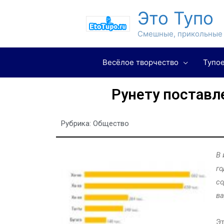
Это Тупо
Смешные, прикольные 
Весёлое творчество
Тупое
Рунету поставл
Рубрика:
Общество
В 
го
со
ва
Эт