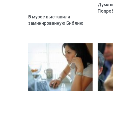
Думали
Попроб
В музее выставили
заминированную Библию