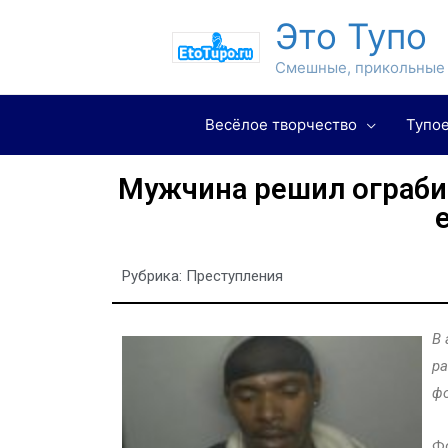
Это Тупо
Смешные, прикольные 
Весёлое творчество
Тупое
Мужчина решил ограби
Рубрика:
Преступления
В 
ра
фо
Фо