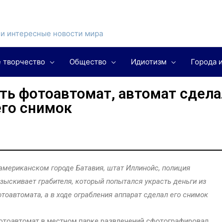
и интересные новости мира
 творчество
Общество
Идиотизм
Города 
ть фотоавтомат, автомат сдела
его снимок
американском городе Батавия, штат Иллинойс, полиция
зыскивает грабителя, который попытался украсть деньги из
тоавтомата, а в ходе ограбления аппарат сделал его снимок
тоавтомат в местном парке развлечений сфотографировал