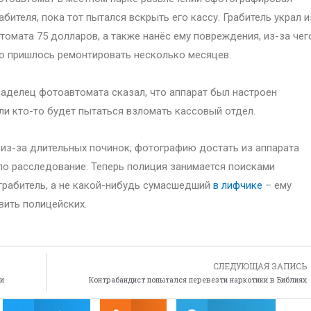
абителя, пока тот пытался вскрыть его кассу. Грабитель украл и
томата 75 долларов, а также нанёс ему повреждения, из-за чег
о пришлось ремонтировать несколько месяцев.
аделец фотоавтомата сказал, что аппарат был настроен
ли кто-то будет пытаться взломать кассовый отдел.
 из-за длительных починок, фотографию достать из аппарата
ло расследование. Теперь полиция занимается поисками
 грабитель, а не какой-нибудь сумасшедший
в лифчике
– ему
вить полицейских.
СЛЕДУЮЩАЯ ЗАПИСЬ
-и
Контрабандист попытался перевезти наркотики в Библиях