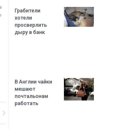
з
Грабители
о
хотели
просверлить
дыру в банк
В Англии чайки
мешают
почтальонам
работать