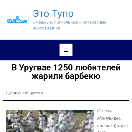
Это Тупо
Смешные, прикольные и интересные
новости мира
В Уругвае 1250 любителей
жарили барбекю
Рубрика:
Общество
В городе
Монтевидео,
столице Уругвая,