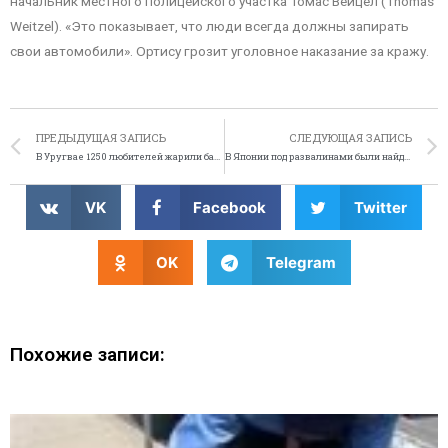
начальник местного полицейского участка Томас Вейцел (Thomas
Weitzel). «Это показывает, что люди всегда должны запирать
свои автомобили». Ортису грозит уголовное наказание за кражу.
ПРЕДЫДУЩАЯ ЗАПИСЬ
СЛЕДУЮЩАЯ ЗАПИСЬ
В Уругвае 1250 любителей жарили барбекю
В Японии под развалинами были найдены миллионы
VK
Facebook
Twitter
OK
Telegram
Похожие записи: