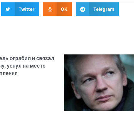
Twitter
OK
Telegram
ель ограбил и связал
у, уснул на месте
пления