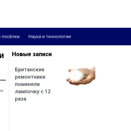
и посёлки
Наука и технологии
и
Новые записи
Британские
ремонтники
поменяли
ле
лампочку с 12
раза