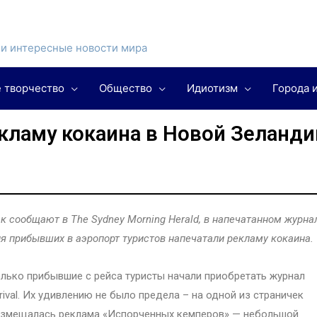
и интересные новости мира
 творчество
Общество
Идиотизм
Города 
кламу кокаина в Новой Зеланди
к сообщают в The Sydney Morning Herald, в напечатанном журна
я прибывших в аэропорт туристов напечатали рекламу кокаина.
лько прибывшие с рейса туристы начали приобретать журнал
rival. Их удивлению не было предела – на одной из страничек
азмещалась реклама «Испорченных кемперов» — небольшой