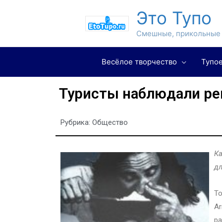
Это Тупо
Смешные, прикольные 
Весёлое творчество
Тупое
Туристы наблюдали ре
Рубрика:
Общество
Ка
дл
То
Ar
р