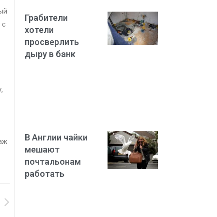
ый
Грабители
 с
хотели
просверлить
дыру в банк
,
В Англии чайки
аж
мешают
почтальонам
работать