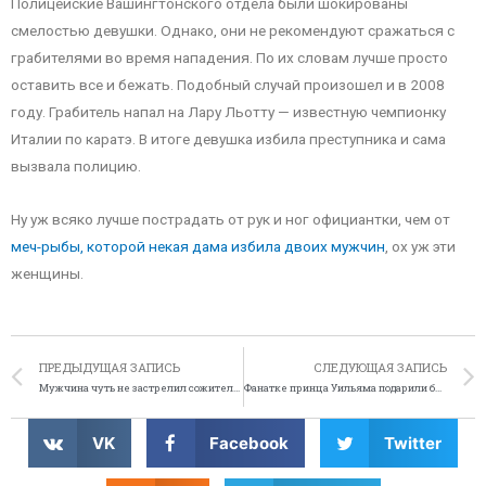
Полицейские Вашингтонского отдела были шокированы
смелостью девушки. Однако, они не рекомендуют сражаться с
грабителями во время нападения. По их словам лучше просто
оставить все и бежать. Подобный случай произошел и в 2008
году. Грабитель напал на Лару Льотту — известную чемпионку
Италии по каратэ. В итоге девушка избила преступника и сама
вызвала полицию.
Ну уж всяко лучше пострадать от рук и ног официантки, чем от
меч-рыбы, которой некая дама избила двоих мужчин
, ох уж эти
женщины.
ПРЕДЫДУЩАЯ ЗАПИСЬ
СЛЕДУЮЩАЯ ЗАПИСЬ
Мужчина чуть не застрелил сожителя из-за ссоры
Фанатке принца Уильяма подарили билет в Лондон
VK
Facebook
Twitter