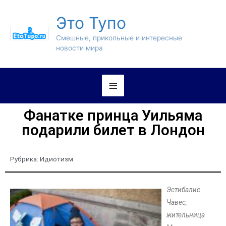
Это Тупо
Смешные, прикольные и интересные
новости мира
Фанатке принца Уильяма
подарили билет в Лондон
Рубрика:
Идиотизм
Эстибалис
Чавес,
жительница