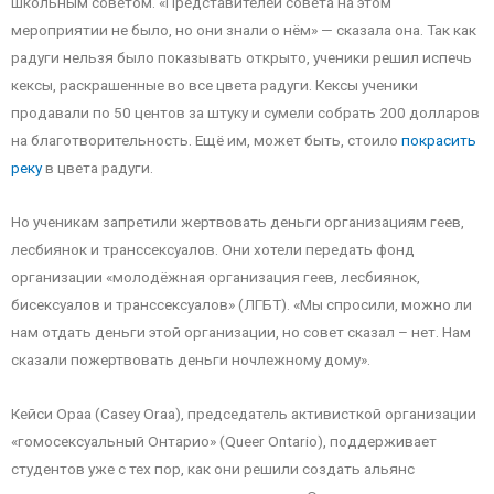
школьным советом. «Представителей совета на этом
мероприятии не было, но они знали о нём» — сказала она. Так как
радуги нельзя было показывать открыто, ученики решил испечь
кексы, раскрашенные во все цвета радуги. Кексы ученики
продавали по 50 центов за штуку и сумели собрать 200 долларов
на благотворительность. Ещё им, может быть, стоило
покрасить
реку
в цвета радуги.
Но ученикам запретили жертвовать деньги организациям геев,
лесбиянок и транссексуалов. Они хотели передать фонд
организации «молодёжная организация геев, лесбиянок,
бисексуалов и транссексуалов» (ЛГБТ). «Мы спросили, можно ли
нам отдать деньги этой организации, но совет сказал – нет. Нам
сказали пожертвовать деньги ночлежному дому».
Кейси Ораа (Casey Oraa), председатель активисткой организации
«гомосексуальный Онтарио» (Queer Ontario), поддерживает
студентов уже с тех пор, как они решили создать альянс