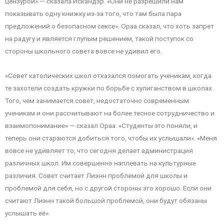
цензурой» — сказала Искандэр. «Они не разрешили нам
показывать одну книжку из-за того, что там была пара
предложений о безопасном сексе». Ораа сказал, что хоть запрет
на радугу и является глупым решением, такой поступок со
стороны школьного совета вовсе не удивил его.
«Совет католических школ отказался помогать ученикам, когда
те захотели создать кружки по борьбе с хулиганством в школах.
Того, чем занимается совет, недостаточно современным
ученикам и они рассчитывают на более тесное сотрудничество и
взаимопонимание» — сказал Ораа. «Студенты это поняли, и
теперь они стараются добиться того, чтобы их услышали». «Меня
вовсе не удивляет то, что сегодня делает администрация
различных школ. Им совершенно наплевать на культурные
различия. Совет считает Лиэнн проблемой для школы и
проблемой для себя, но с другой стороны это хорошо. Если они
считают Лиэнн такой большой проблемой, они будут обязаны
услышать её».