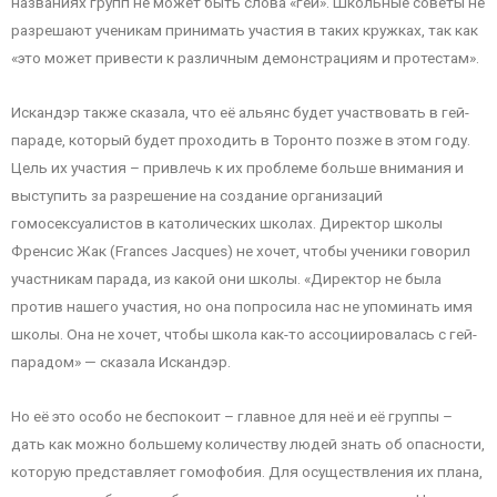
названиях групп не может быть слова «гей». Школьные советы не
разрешают ученикам принимать участия в таких кружках, так как
«это может привести к различным демонстрациям и протестам».
Искандэр также сказала, что её альянс будет участвовать в гей-
параде, который будет проходить в Торонто позже в этом году.
Цель их участия – привлечь к их проблеме больше внимания и
выступить за разрешение на создание организаций
гомосексуалистов в католических школах. Директор школы
Френсис Жак (Frances Jacques) не хочет, чтобы ученики говорил
участникам парада, из какой они школы. «Директор не была
против нашего участия, но она попросила нас не упоминать имя
школы. Она не хочет, чтобы школа как-то ассоциировалась с гей-
парадом» — сказала Искандэр.
Но её это особо не беспокоит – главное для неё и её группы –
дать как можно большему количеству людей знать об опасности,
которую представляет гомофобия. Для осуществления их плана,