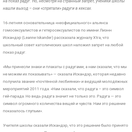
на показ радуг. Но, несмотря на странный запрет, ученики школы
нашли выход – они «спрятали» радуги в кексах.
16-летняя основательница «неофициального» альянса
гомосексуалистов и гетеросексуалистов по имени Лиэнн
Искандэр (Leanne Iskander) рассказала журналу Xtra, что
школьный совет католических школ наложил запрет на любой
показ радуг.
«Мы принесли знаки и плакаты с радугами, а нам сказали, что мы
не можем их показывать» — сказала Искандэр, которая недавно
получила звание «почтённой лесбиянки» и ведущей молодёжных
мероприятий 2011 года. «Нам сказали, что радуга – это символ
гей-парада. Но ведь радуга значит не только это. Радуга — это
символ огромного количества вещей и чувств. Нам это решение
показалось глупым».
Учителя школы сказали Искандэр, что это решение было принято