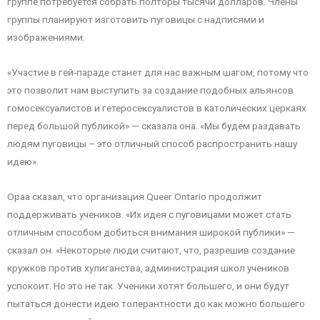
группе потребуется собрать полторы тысячи долларов. Члены
группы планируют изготовить пуговицы с надписями и
изображениями.
«Участие в гей-параде станет для нас важным шагом, потому что
это позволит нам выступить за создание подобных альянсов
гомосексуалистов и гетеросексуалистов в католических церкаях
перед большой публикой» — сказала она. «Мы будем раздавать
людям пуговицы – это отличный способ распространить нашу
идею».
Ораа сказал, что организация Queer Ontario продолжит
поддерживать учеников. «Их идея с пуговицами может стать
отличным способом добиться внимания широкой публики» —
сказал он. «Некоторые люди считают, что, разрешив создание
кружков против хулиганства, администрация школ учеников
успокоит. Но это не так. Ученики хотят большего, и они будут
пытаться донести идею толерантности до как можно большего