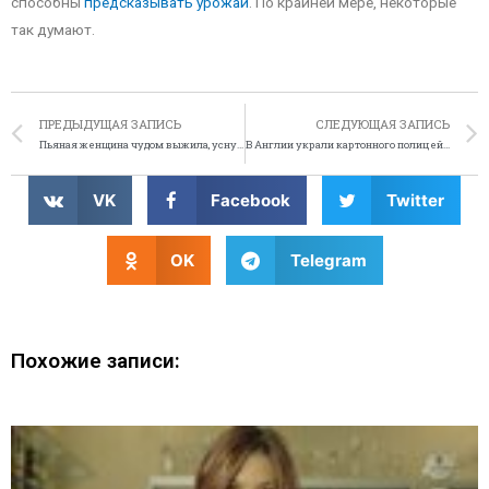
способны
предсказывать урожай
. По крайней мере, некоторые
так думают.
ПРЕДЫДУЩАЯ ЗАПИСЬ
СЛЕДУЮЩАЯ ЗАПИСЬ
Пьяная женщина чудом выжила, уснув на рельсах
В Англии украли картонного полицейского
VK
Facebook
Twitter
OK
Telegram
Похожие записи: