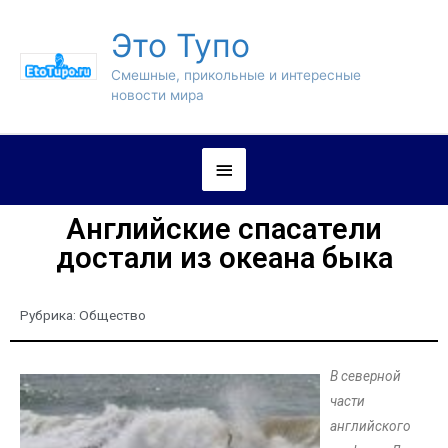
Это Тупо
Смешные, прикольные и интересные
новости мира
Английские спасатели
достали из океана быка
Рубрика:
Общество
В северной
части
английского