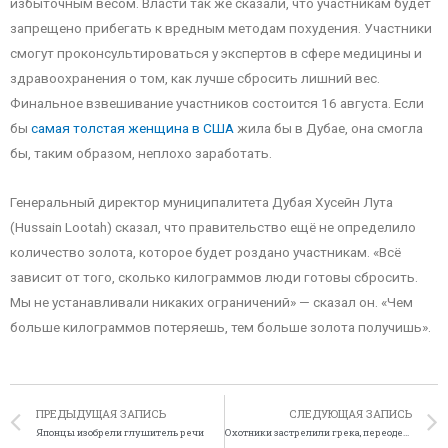
избыточным весом. Власти так же сказали, что участникам будет
запрещено прибегать к вредным методам похудения. Участники
смогут проконсультироваться у экспертов в сфере медицины и
здравоохранения о том, как лучше сбросить лишний вес.
Финальное взвешивание участников состоится 16 августа. Если
бы
самая толстая женщина в США
жила бы в Дубае, она смогла
бы, таким образом, неплохо заработать.
Генеральный директор муниципалитета Дубая Хусейн Лута
(Hussain Lootah) сказал, что правительство ещё не определило
количество золота, которое будет роздано участникам. «Всё
зависит от того, сколько килограммов люди готовы сбросить.
Мы не устанавливали никаких ограничений» — сказал он. «Чем
больше килограммов потеряешь, тем больше золота получишь».
ПРЕДЫДУЩАЯ ЗАПИСЬ
СЛЕДУЮЩАЯ ЗАПИСЬ
Японцы изобрели глушитель речи
Охотники застрелили грека, переодетого в козлиную шкуру