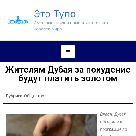
Это Тупо
Смешные, прикольные и интересные
новости мира
Жителям Дубая за похудение
будут платить золотом
Рубрика:
Общество
Власти Дубая
объявили о
программе по