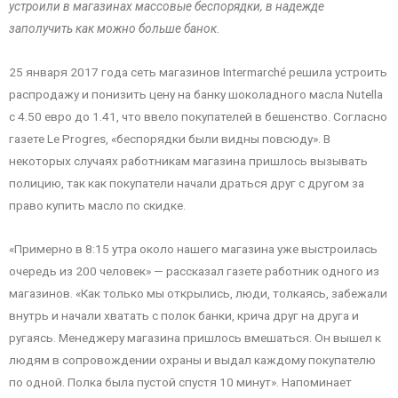
устроили в магазинах массовые беспорядки, в надежде
заполучить как можно больше банок.
25 января 2017 года сеть магазинов Intermarché решила устроить
распродажу и понизить цену на банку шоколадного масла Nutella
c 4.50 евро до 1.41, что ввело покупателей в бешенство. Согласно
газете Le Progres, «беспорядки были видны повсюду». В
некоторых случаях работникам магазина пришлось вызывать
полицию, так как покупатели начали драться друг с другом за
право купить масло по скидке.
«Примерно в 8:15 утра около нашего магазина уже выстроилась
очередь из 200 человек» — рассказал газете работник одного из
магазинов. «Как только мы открылись, люди, толкаясь, забежали
внутрь и начали хватать с полок банки, крича друг на друга и
ругаясь. Менеджеру магазина пришлось вмешаться. Он вышел к
людям в сопровождении охраны и выдал каждому покупателю
по одной. Полка была пустой спустя 10 минут». Напоминает