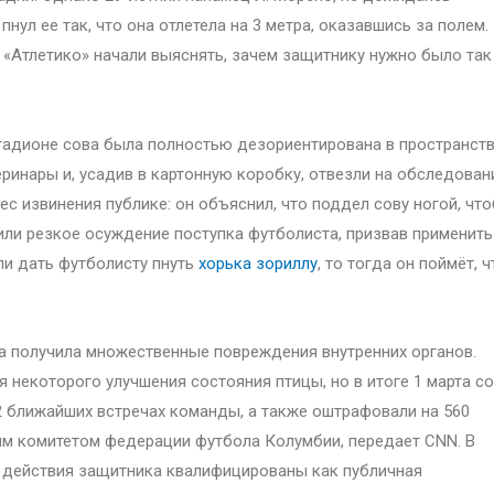
нул ее так, что она отлетела на 3 метра, оказавшись за полем.
 «Атлетико» начали выяснять, зачем защитнику нужно было так
тадионе сова была полностью дезориентирована в пространств
инары и, усадив в картонную коробку, отвезли на обследован
ес извинения публике: он объяснил, что поддел сову ногой, чт
или резкое осуждение поступка футболиста, призвав применить
ли дать футболисту пнуть
хорька зориллу
, то тогда он поймёт, ч
на получила множественные повреждения внутренних органов.
 некоторого улучшения состояния птицы, но в итоге 1 марта с
 2 ближайших встречах команды, а также оштрафовали на 560
ым комитетом федерации футбола Колумбии, передает CNN. В
о действия защитника квалифицированы как публичная