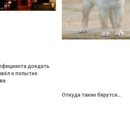
официанта доедать
ивёл к попытке
ва
Откуда такие берутся…