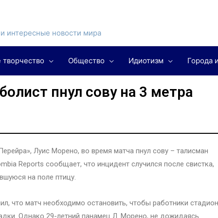
и интересные новости мира
 творчество
Общество
Идиотизм
Города 
олист пнул сову на 3 метра
рейра», Луис Морено, во время матча пнул сову – талисман
mbia Reports сообщает, что инцидент случился после свистка,
вшуюся на поле птицу.
ил, что матч необходимо остановить, чтобы работники стадио
адки. Однако 29-летний панамец Л. Морено, не дожидаясь