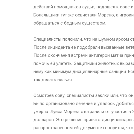
действий помощников судьи, подошел к сове и п
Болельщики тут же освистали Морено, а игроки
обращаться с бедным существом.
Специалисты пояснили, что на шумном ярком с
После инцидента ее подобрали вызванные ветер
После окончания встречи антигерой матча прин
помочь ей улететь. Защитники животных выраз
нему как минимум дисциплинарные санкции. Ес
так делать нельзя.
Осмотрев сову, специалисты заключили, что о
Было организовано лечение и удалось добиться
умерла. Луиса Морена отстранили от участия в
долларов. Это решение принято дисциплинарн
распространенном ей документе говорится, чт