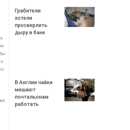
Грабители
хотели
просверлить
дыру в банк
е.
ие.
обы
 к
то
В Англии чайки
мешают
почтальонам
ова
работать