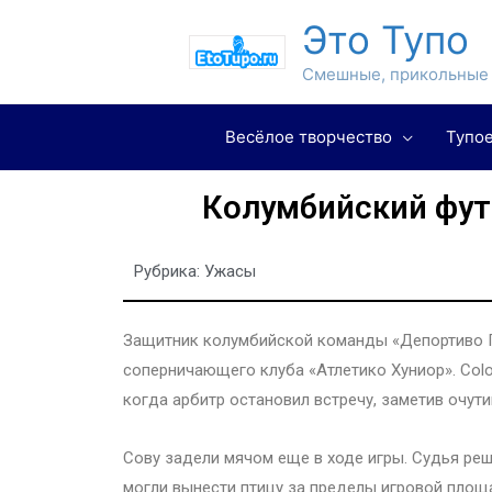
Это Тупо
Смешные, прикольные 
Весёлое творчество
Тупое
Колумбийский футб
Рубрика:
Ужасы
Защитник колумбийской команды «Депортиво Пе
соперничающего клуба «Атлетико Хуниор». Colo
когда арбитр остановил встречу, заметив очути
Сову задели мячом еще в ходе игры. Судья реш
могли вынести птицу за пределы игровой площ