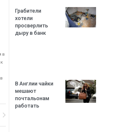
Грабители
хотели
просверлить
дыру в банк
м в
 к
ов
В Англии чайки
мешают
почтальонам
работать