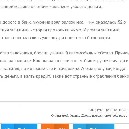
нанной машине с четким желанием украсть деньги.
 дороге в банк, мужчина взял заложника — им оказалась 52-х
тняя женщина, которая проходила мимо. Угрожая женщине
 только оказавшись уже внутри понял, что банк закрыт.
пустил заложника, бросил угнанный автомобиль и сбежал. Приче
жал заложнице. Как оказалось, пистолет был игрушечным, да и
 пальцев, по которым его и вычислили. А был и случай, когда
ь деньги, а взять кредит. Такие вот странные ограбления банк
СЛЕДУЮЩАЯ ЗАПИСЬ
Супергерой Феникс Джонс предал своё общество