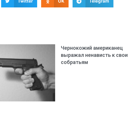
Twitter
OK
Telegram
Чернокожий американец
выражал ненависть к сво
собратьям