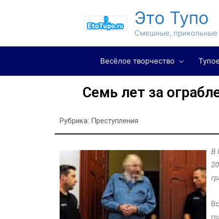
Это Тупо
Смешные, прикольные 
Весёлое творчество
Тупое
Семь лет за ограб
Рубрика:
Преступления
В 
20
гр
Вс
гр