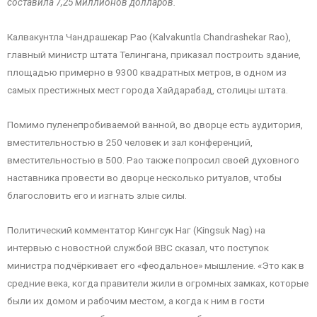
составила 7,25 миллионов долларов.
Калвакунтла Чандрашекар Рао (Kalvakuntla Chandrashekar Rao),
главный министр штата Телингана, приказал построить здание,
площадью примерно в 9300 квадратных метров, в одном из
самых престижных мест города Хайдарабад, столицы штата.
Помимо пуленепробиваемой ванной, во дворце есть аудитория,
вместительностью в 250 человек и зал конференций,
вместительностью в 500. Рао также попросил своей духовного
наставника провести во дворце несколько ритуалов, чтобы
благословить его и изгнать злые силы.
Политический комментатор Кингсук Наг (Kingsuk Nag) на
интервью с новостной службой BBC сказал, что поступок
министра подчёркивает его «феодальное» мышление. «Это как в
средние века, когда правители жили в огромных замках, которые
были их домом и рабочим местом, а когда к ним в гости