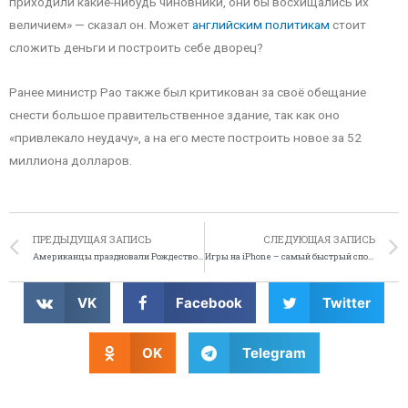
приходили какие-нибудь чиновники, они бы восхищались их
величием» — сказал он. Может
английским политикам
стоит
сложить деньги и построить себе дворец?
Ранее министр Рао также был критикован за своё обещание
снести большое правительственное здание, так как оно
«привлекало неудачу», а на его месте построить новое за 52
миллиона долларов.
ПРЕДЫДУЩАЯ ЗАПИСЬ
СЛЕДУЮЩАЯ ЗАПИСЬ
Американцы праздновали Рождество в чужом доме
Игры на iPhone – самый быстрый способ расстаться с деньгами
VK
Facebook
Twitter
OK
Telegram