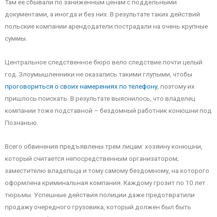
Там ее сбывали по заниженным ценам с поддельными
документами, а иногда и без них. В результате таких действий
польские компании арендодатели пострадали на очень крупные
суммы.
Центральное следственное бюро вело следствие почти целый
год. Злоумышленники не оказались такими глупыми, чтобы
проговориться о своих намерениях по телефону
, поэтому их
пришлось поискать. В результате выяснилось, что владелец
компании тоже подставной – бездомный работник конюшни под
Познанью.
Всего обвинения предъявлены трем лицам: хозяину конюшни,
который считается непосредственным организатором;
заместителю владельца и тому самому бездомному, на которого
оформлена криминальная компания. Каждому грозит по 10 лет
тюрьмы. Успешные действия полиции даже предотвратили
продажу очередного грузовика, который должен был быть