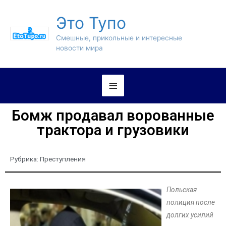
Это Тупо
Смешные, прикольные и интересные
новости мира
Бомж продавал ворованные
трактора и грузовики
Рубрика:
Преступления
Польская
полиция после
долгих усилий