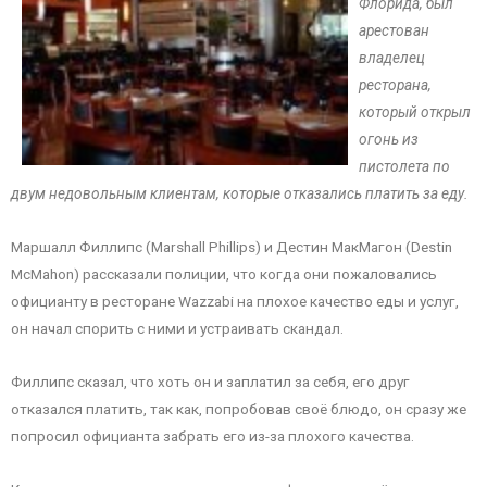
Флорида, был
арестован
владелец
ресторана,
который открыл
огонь из
пистолета по
двум недовольным клиентам, которые отказались платить за еду.
Маршалл Филлипс (Marshall Phillips) и Дестин МакМагон (Destin
McMahon) рассказали полиции, что когда они пожаловались
официанту в ресторане Wazzabi на плохое качество еды и услуг,
он начал спорить с ними и устраивать скандал.
Филлипс сказал, что хоть он и заплатил за себя, его друг
отказался платить, так как, попробовав своё блюдо, он сразу же
попросил официанта забрать его из-за плохого качества.