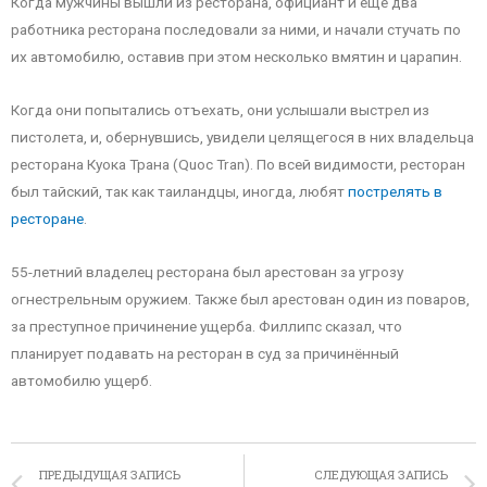
Когда мужчины вышли из ресторана, официант и ещё два
работника ресторана последовали за ними, и начали стучать по
их автомобилю, оставив при этом несколько вмятин и царапин.
Когда они попытались отъехать, они услышали выстрел из
пистолета, и, обернувшись, увидели целящегося в них владельца
ресторана Куока Трана (Quoc Tran). По всей видимости, ресторан
был тайский, так как таиландцы, иногда, любят
пострелять в
ресторане
.
55-летний владелец ресторана был арестован за угрозу
огнестрельным оружием. Также был арестован один из поваров,
за преступное причинение ущерба. Филлипс сказал, что
планирует подавать на ресторан в суд за причинённый
автомобилю ущерб.
ПРЕДЫДУЩАЯ ЗАПИСЬ
СЛЕДУЮЩАЯ ЗАПИСЬ