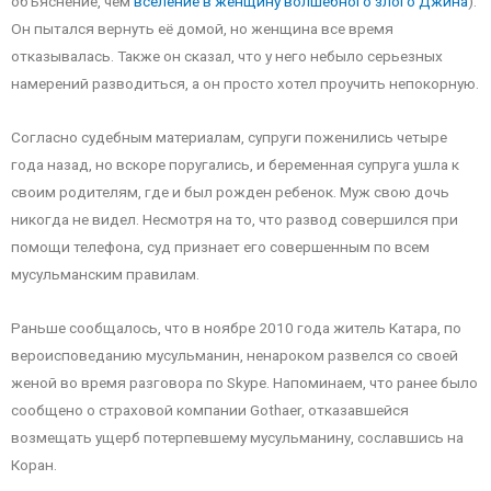
объяснение, чем
вселение в женщину волшебного злого Джина
).
Он пытался вернуть её домой, но женщина все время
отказывалась. Также он сказал, что у него небыло серьезных
намерений разводиться, а он просто хотел проучить непокорную.
Согласно судебным материалам, супруги поженились четыре
года назад, но вскоре поругались, и беременная супруга ушла к
своим родителям, где и был рожден ребенок. Муж свою дочь
никогда не видел. Несмотря на то, что развод совершился при
помощи телефона, суд признает его совершенным по всем
мусульманским правилам.
Раньше сообщалось, что в ноябре 2010 года житель Катара, по
вероисповеданию мусульманин, ненароком развелся со своей
женой во время разговора по Skype. Напоминаем, что ранее было
сообщено о страховой компании Gothaer, отказавшейся
возмещать ущерб потерпевшему мусульманину, сославшись на
Коран.