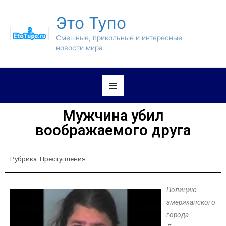
Это Тупо
Смешные, прикольные и интересные
новости мира
Мужчина убил
воображаемого друга
Рубрика:
Преступления
Полицию
американского
города