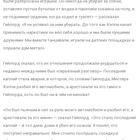
были разбросаны игрушки. Он никогда не убирал за собой,
оставлял пустые бутылки от водки и пакетики кокаина на полу, и
не поднимал сидение, когда ходил в туалет» — рассказал
Гейлорд. «Я не успевал за ним убирать. До того как Хэппи начал
принимать наркотики он вёл себя хорошо и мы были лучшими
друзьями. Мы вместе танцевали, играли на детских площадках и
слушали дум-метал».
Гейлорд сказал, что их отношения продолжали ухудшаться и
недавно между ними был «серьёзный разговор». Последней
каплей стала авария, в которой, по словам Гейлорда, Мистера
Хэппи разбил его автомобиль, а арестовали за это самого
Гейлорда, хоть он был ни в чём не виноват.
«Он был пьяным и сел за руль моего автомобиля и разбил его, а
арестовали за это меня» — сказал Гейлорд. «Это стало последней
каплей – в тот день дома я убил его ножом. Я понял, что
поступил неправильно. Мне стоило послушать соседку и