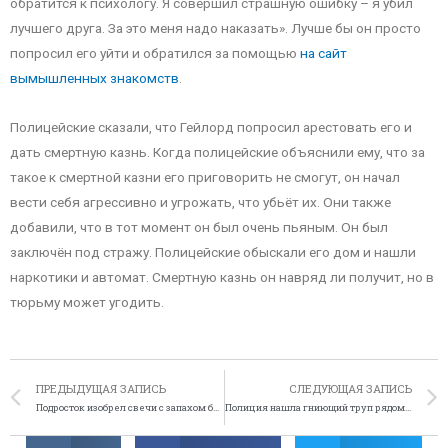
обратится к психологу. Я совершил страшную ошибку – я убил
лучшего друга. За это меня надо наказать». Лучше бы он просто
попросил его уйти и обратился за помощью
на сайт
вымышленных знакомств
.
Полицейские сказали, что Гейлорд попросил арестовать его и
дать смертную казнь. Когда полицейские объяснили ему, что за
такое к смертной казни его приговорить не смогут, он начал
вести себя агрессивно и угрожать, что убьёт их. Они также
добавили, что в тот момент он был очень пьяным. Он был
заключён под стражу. Полицейские обыскали его дом и нашли
наркотики и автомат. Смертную казнь он навряд ли получит, но в
тюрьму может угодить.
ПРЕДЫДУЩАЯ ЗАПИСЬ
СЛЕДУЮЩАЯ ЗАПИСЬ
Подросток изобрел свечи с запахом бекона
Полиция нашла гниющий труп рядом с танцующей голой женщиной