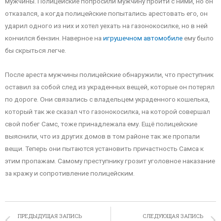
мужчины. Полицейские попросили мужчину пройти с ними, но он
отказался, а когда полицейские попытались арестовать его, он
ударил одного из них и хотел уехать на газонокосилке, но в ней
кончился бензин. Наверное на
игрушечном автомобиле
ему было
бы скрыться легче.
После ареста мужчины полицейские обнаружили, что преступник
оставил за собой след из украденных вещей, которые он потерял
по дороге. Они связались с владельцем украденного кошелька,
который так же сказал что газонокосилка, на которой совершал
свой побег Самс, тоже принадлежала ему. Ещё полицейские
выяснили, что из других домов в том районе так же пропали
вещи. Теперь они пытаются установить причастность Самса к
этим пропажам. Самому преступнику грозит уголовное наказание
за кражу и сопротивление полицейским.
ПРЕДЫДУЩАЯ ЗАПИСЬ
СЛЕДУЮЩАЯ ЗАПИСЬ