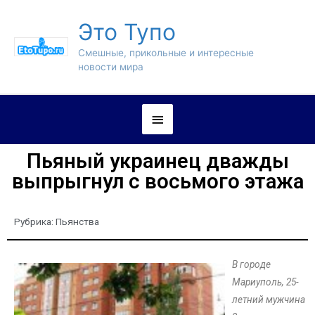
Это Тупо
Смешные, прикольные и интересные
новости мира
Пьяный украинец дважды
выпрыгнул с восьмого этажа
Рубрика:
Пьянства
В городе
Мариуполь, 25-
летний мужчина