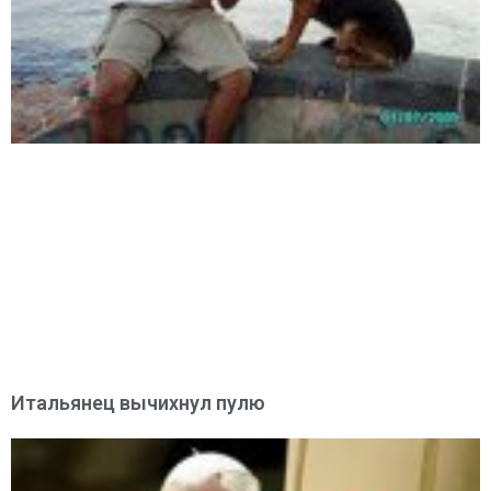
Итальянец вычихнул пулю