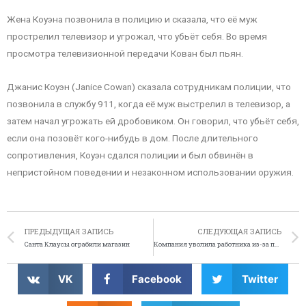
Жена Коуэна позвонила в полицию и сказала, что её муж
прострелил телевизор и угрожал, что убьёт себя. Во время
просмотра телевизионной передачи Кован был пьян.
Джанис Коуэн (Janice Cowan) сказала сотрудникам полиции, что
позвонила в службу 911, когда её муж выстрелил в телевизор, а
затем начал угрожать ей дробовиком. Он говорил, что убьёт себя,
если она позовёт кого-нибудь в дом. После длительного
сопротивления, Коуэн сдался полиции и был обвинён в
непристойном поведении и незаконном использовании оружия.
ПРЕДЫДУЩАЯ ЗАПИСЬ
СЛЕДУЮЩАЯ ЗАПИСЬ
Санта Клаусы ограбили магазин
Компания уволила работника из-за пары евро центов
VK
Facebook
Twitter