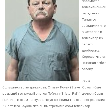
просмотра
телевизионной
передачи »
Танцы со
звёздами», что
выстрелил в
телевизор из
своего
дробовика.
Хорошо, что он
не попал себе в
голову.
Как и
большинство американцев, Стивен Коуэн (Steven Cowan) был
возмущён успехом Бристол Пэйлин (Bristol Palin), дочери Сары
Пэйлин, на этом конкурсе. Но успех Пэйлин на столько разозлил
67-летнего Коуэна, что он выстрелил в свой телевизор.