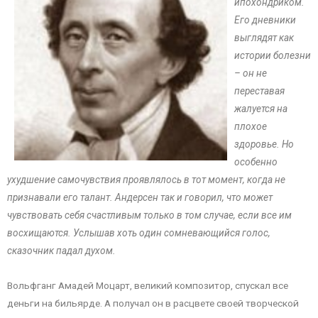
ипохондриком.
Его дневники
выглядят как
истории болезни
– он не
переставая
жалуется на
плохое
здоровье. Но
особенно
ухудшение самочувствия проявлялось в тот момент, когда не
признавали его талант. Андерсен так и говорил, что может
чувствовать себя счастливым только в том случае, если все им
восхищаются. Услышав хоть один сомневающийся голос,
сказочник падал духом.
Вольфганг Амадей Моцарт, великий композитор, спускал все
деньги на бильярде. А получал он в расцвете своей творческой