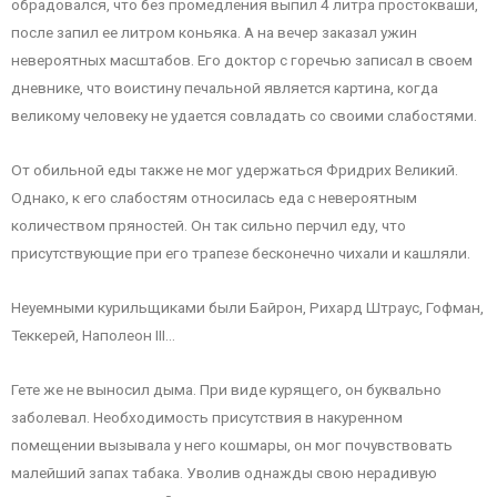
обрадовался, что без промедления выпил 4 литра простокваши,
после запил ее литром коньяка. А на вечер заказал ужин
невероятных масштабов. Его доктор с горечью записал в своем
дневнике, что воистину печальной является картина, когда
великому человеку не удается совладать со своими слабостями.
От обильной еды также не мог удержаться Фридрих Великий.
Однако, к его слабостям относилась еда с невероятным
количеством пряностей. Он так сильно перчил еду, что
присутствующие при его трапезе бесконечно чихали и кашляли.
Неуемными курильщиками были Байрон, Рихард Штраус, Гофман,
Теккерей, Наполеон III…
Гете же не выносил дыма. При виде курящего, он буквально
заболевал. Необходимость присутствия в накуренном
помещении вызывала у него кошмары, он мог почувствовать
малейший запах табака. Уволив однажды свою нерадивую