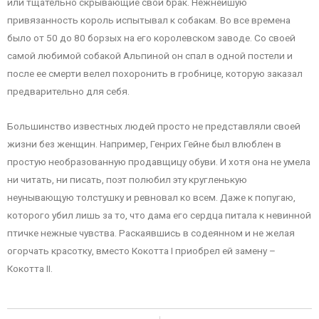
или тщательно скрывающие свой брак. Нежнейшую
привязанность король испытывал к собакам. Во все времена
было от 50 до 80 борзых на его королевском заводе. Со своей
самой любимой собакой Альпиной он спал в одной постели и
после ее смерти велел похоронить в гробнице, которую заказал
предварительно для себя.
Большинство известных людей просто не представляли своей
жизни без женщин. Например, Генрих Гейне был влюблен в
простую необразованную продавщицу обуви. И хотя она не умела
ни читать, ни писать, поэт полюбил эту кругленькую
неунывающую толстушку и ревновал ко всем. Даже к попугаю,
которого убил лишь за то, что дама его сердца питала к невинной
птичке нежные чувства. Раскаявшись в содеянном и не желая
огорчать красотку, вместо Кокотта I приобрел ей замену –
Кокотта II.