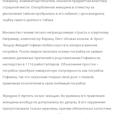
повариху, знаменитый писатель оказался предметом воистину
страшной мести. Оскорбленная женщина в отместку за
увольнение тайком пробралась в его кабинет, где и выкурила
трубку самого крепкого табака.
Множество гениев питало непреодолимую страсть к спиртному.
Например, композитор Ференц Лист обожал коньяк. А Эрнст
Теодор Амадей Гофман любил коротать вечера в винном
погребке. После смерти писателя хозяин погребка не заявил
никаких денежных претензий к родственникам Гофмана на
наследство в 1116 рейхсталлеров. Объяснение простое –
погребок приобрел невероятную популярность как погребок
Гофмана, так что сказочник покрыл свой долг с лихвой,
привлекая посетителей в свой любимый погребок.
Фридрих II терпеть не мог женщин. Во времена его правления
женщины вообще не допускались во дворец. В его окружении
присутствовали только мужчины, причем обязательно холостяки