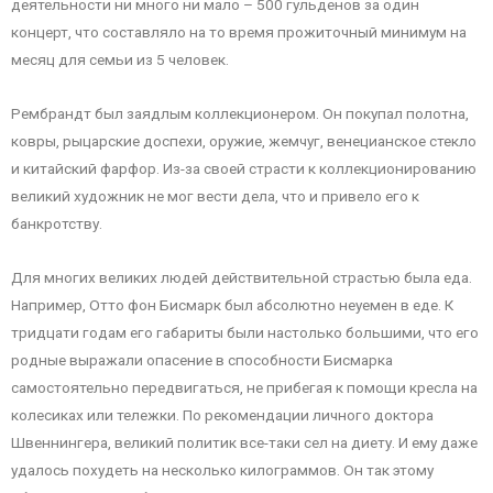
деятельности ни много ни мало – 500 гульденов за один
концерт, что составляло на то время прожиточный минимум на
месяц для семьи из 5 человек.
Рембрандт был заядлым коллекционером. Он покупал полотна,
ковры, рыцарские доспехи, оружие, жемчуг, венецианское стекло
и китайский фарфор. Из-за своей страсти к коллекционированию
великий художник не мог вести дела, что и привело его к
банкротству.
Для многих великих людей действительной страстью была еда.
Например, Отто фон Бисмарк был абсолютно неуемен в еде. К
тридцати годам его габариты были настолько большими, что его
родные выражали опасение в способности Бисмарка
самостоятельно передвигаться, не прибегая к помощи кресла на
колесиках или тележки. По рекомендации личного доктора
Швеннингера, великий политик все-таки сел на диету. И ему даже
удалось похудеть на несколько килограммов. Он так этому