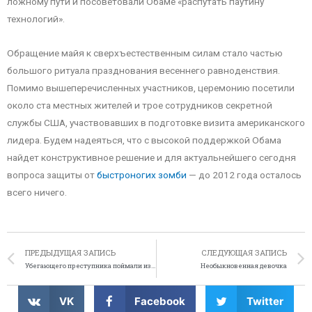
ложному пути и посоветовали Обаме «распутать паутину
технологий».
Обращение майя к сверхъестественным силам стало частью
большого ритуала празднования весеннего равноденствия.
Помимо вышеперечисленных участников, церемонию посетили
около ста местных жителей и трое сотрудников секретной
службы США, участвовавших в подготовке визита американского
лидера. Будем надеяться, что с высокой поддержкой Обама
найдет конструктивное решение и для актуальнейшего сегодня
вопроса защиты от
быстроногих зомби
— до 2012 года осталось
всего ничего.
ПРЕДЫДУЩАЯ ЗАПИСЬ
СЛЕДУЮЩАЯ ЗАПИСЬ
Убегающего преступника поймали из-за упавших джинсов
Необыкновенная девочка
VK
Facebook
Twitter