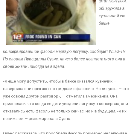
штат Кентукки,
обнаружила в
купленной ею
банке
консервированной фасоли мертвую лягушку, сообщает WLEX-TV.
По словам Присциллы Оуэнс, ничего более неаппетитного она в
своей жизни никогда не видела.
«Я еще могу допустить, чтобы в банке оказался кузнечик —
наверняка они прыгают по грядкам с фасолью. Но лягушка — это
уже совсем другой разговор», — отметила американка. Она
призналась, что когда ее дети увидели лягушку в консервах, они
отказались есть фасоль не только сейчас, но и в будущем. «Я их
понимаю», — резюмировала Оуэнс.
Оуэнс рассказала, что приобрела фасоль примерно неделю-две