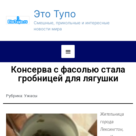
Это Тупо
Смешные, прикольные и интересные
новости мира
Консерва с фасолью стала
гробницей для лягушки
Рубрика:
Ужасы
Жительница
города
Лексингтон,