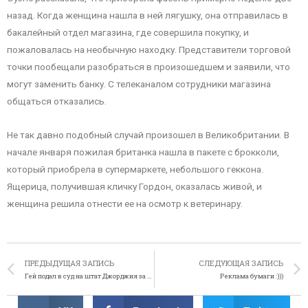
назад. Когда женщина нашла в ней лягушку, она отправилась в
бакалейный отдел магазина, где совершила покупку, и
пожаловалась на необычную находку. Представители торговой
точки пообещали разобраться в произошедшем и заявили, что
могут заменить банку. С телеканалом сотрудники магазина
общаться отказались.
Не так давно подобный случай произошел в Великобритании. В
начале января пожилая британка нашла в пакете с брокколи,
который приобрела в супермаркете, небольшого геккона.
Ящерица, получившая кличку Гордон, оказалась живой, и
женщина решила отнести ее на осмотр к ветеринару.
ПРЕДЫДУЩАЯ ЗАПИСЬ
СЛЕДУЮЩАЯ ЗАПИСЬ
Гей подал в суд на штат Джорджия за ущемление его прав
Реклама бумаги :)))