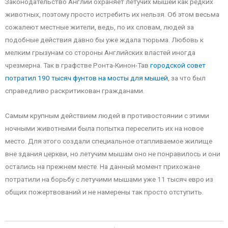
Законодательство Англии охраняет летучих мышей как редких
животных, поэтому просто истребить их нельзя. Об этом весьма
сожалеют местные жители, ведь, по их словам, людей за
подобные действия давно бы уже ждала тюрьма. Любовь к
мелким грызунам со стороны Английских властей иногда
чрезмерна. Так в графстве Ронта-Кинон-Тав
городской совет
потратил 190 тысяч фунтов на мосты для мышей
, за что был
справедливо раскритикован гражданами.
Самым крупным действием людей в противостоянии с этими
ночными животными была попытка переселить их на новое
место. Для этого создали специальное отапливаемое жилище
вне здания церкви, но летучим мышам оно не понравилось и они
остались на прежнем месте. На данный момент прихожане
потратили на борьбу с летучими мышами уже 11 тысяч евро из
общих пожертвований и не намерены так просто отступить.