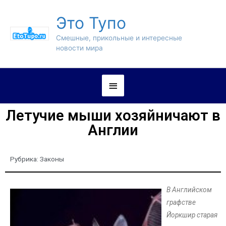
Это Тупо
Смешные, прикольные и интересные
новости мира
Летучие мыши хозяйничают в
Англии
Рубрика:
Законы
В Английском
графстве
Йоркшир старая