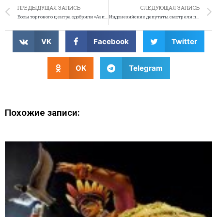
ПРЕДЫДУЩАЯ ЗАПИСЬ
СЛЕДУЮЩАЯ ЗАПИСЬ
Босы торгового центра одобрили «Азиатские Напольные унитазы»
Индонезийские депутаты смотрели порно в парламенте
VK
Facebook
Twitter
OK
Telegram
Похожие записи: