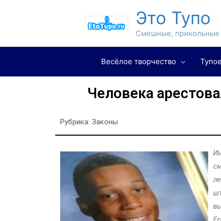
Это Тупо
Смешные, прикольные 
Весёлое творчество
Тупое
Человека арестовал
Рубрика:
Законы
Ин
см
ле
шт
в
Fr