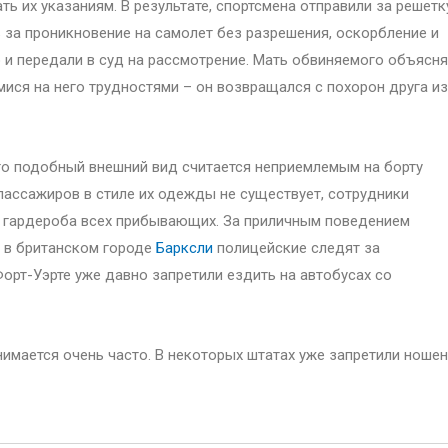
ь их указаниям. В результате, спортсмена отправили за решетк
 за проникновение на самолет без разрешения, оскорбление и
 и передали в суд на рассмотрение. Мать обвиняемого объясня
ися на него трудностями – он возвращался с похорон друга из
то подобный внешний вид считается неприемлемым на борту
пассажиров в стиле их одежды не существует, сотрудники
м гардероба всех прибывающих. За приличным поведением
к в британском городе
Барксли
полицейские следят за
Форт-Уэрте уже давно запретили ездить на автобусах со
мается очень часто. В некоторых штатах уже запретили ноше