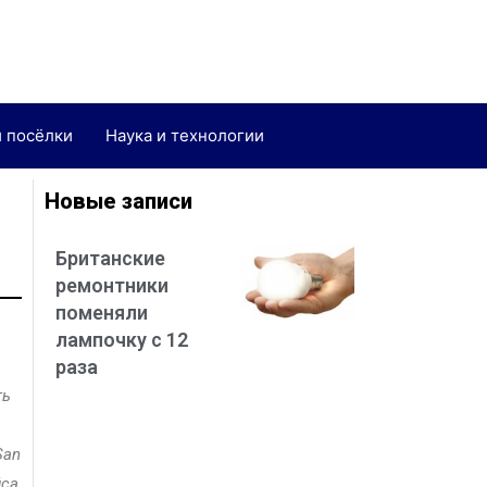
и посёлки
Наука и технологии
Новые записи
Британские
ремонтники
поменяли
лампочку с 12
раза
ть
San
йса