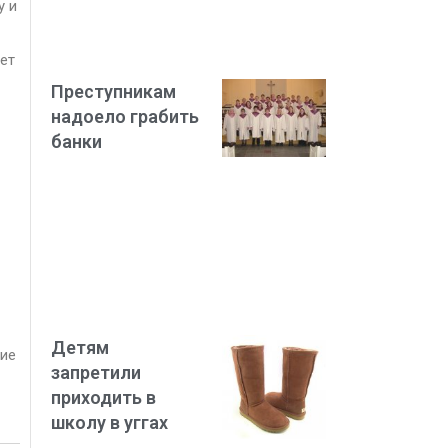
у и
ет
Преступникам
надоело грабить
банки
Детям
ние
запретили
приходить в
школу в уггах