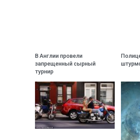
В Англии провели
Полиц
запрещенный сырный
штурмо
турнир