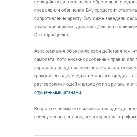
полицейских и отказался добровольно следоват
предъявили обвинения. Ему предстоит ответить
сопротивление аресту. Ему даже заведели дело
такие агрессивные действия Дешона свалившим
Сан-Франциско.
Авиакомпания объяснила свои действия тем, ч
самолета. Хотя никаких особенных правил для 
аэропорта следят за внешностью и состояние
граждан сегодня следят во многих городах. Та
разговорами людей и штрафуют за ругань, а в 
спущенными штанами
.
Вопрос о чрезмерно вызывающей одежде подни
приспущенных штанов, это и карается штрафом.