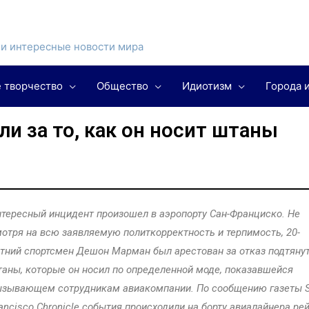
и интересные новости мира
 творчество
Общество
Идиотизм
Города 
и за то, как он носит штаны
тересный инцидент произошел в аэропорту Сан-Франциско. Не
отря на всю заявляемую политкорректность и терпимость, 20-
тний спортсмен Дешон Марман был арестован за отказ подтяну
аны, которые он носил по определенной моде, показавшейся
ызывающем сотрудникам авиакомпании. По сообщению газеты 
ancisco Chronicle события происходили на борту авиалайнера ре