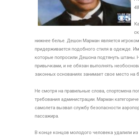
48
Ка
ск
нижнее белье. Дешон Марман является игроко
придерживается подобного стиля в одежде. Име
которые попросили Дешона подтянуть штаны. На
привычками, и не обязан выполнять необоснова
законных основаниях занимает свое место на б
Не смотря на правильные слова, спортсмена по
требования администрации. Марман категоричес
самолета вызвал службу безопасности аэропо
пассажира.
В конце концов молодого человека удалили из 