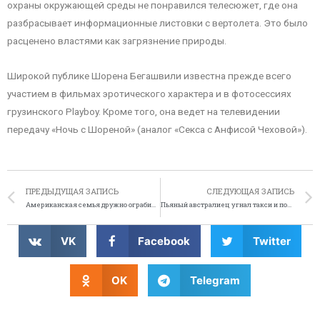
охраны окружающей среды не понравился телесюжет, где она
разбрасывает информационные листовки с вертолета. Это было
расценено властями как загрязнение природы.
Широкой публике Шорена Бегашвили известна прежде всего
участием в фильмах эротического характера и в фотосессиях
грузинского Playboy. Кроме того, она ведет на телевидении
передачу «Ночь с Шореной» (аналог «Секса с Анфисой Чеховой»).
ПРЕДЫДУЩАЯ ЗАПИСЬ
СЛЕДУЮЩАЯ ЗАПИСЬ
Американская семья дружно ограбила банк
Пьяный австралиец угнал такси и поехал домой
VK
Facebook
Twitter
OK
Telegram