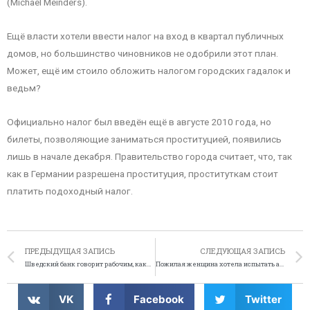
(Michael Meinders).
Ещё власти хотели ввести налог на вход в квартал публичных
домов, но большинство чиновников не одобрили этот план.
Может, ещё им стоило обложить налогом городских гадалок и
ведьм?
Официально налог был введён ещё в августе 2010 года, но
билеты, позволяющие заниматься проституцией, появились
лишь в начале декабря. Правительство города считает, что, так
как в Германии разрешена проституция, проституткам стоит
платить подоходный налог.
ПРЕДЫДУЩАЯ ЗАПИСЬ
СЛЕДУЮЩАЯ ЗАПИСЬ
Шведский банк говорит рабочим, какие трусы носить
Пожилая женщина хотела испытать арест перед смертью
VK
Facebook
Twitter