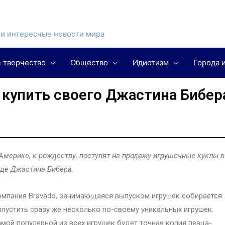
и интересные новости мира
 творчество
Общество
Идиотизм
Города 
купить своего Джастина Бибер
Америке, к рождеству, поступят на продажу игрушечные куклы в
де Джастина Бибера.
мпания Bravado, занимающаяся выпуском игрушек собирается
пустить сразу же несколько по-своему уникальных игрушек.
мой популярной из всех игрушек будет точная копия певца-