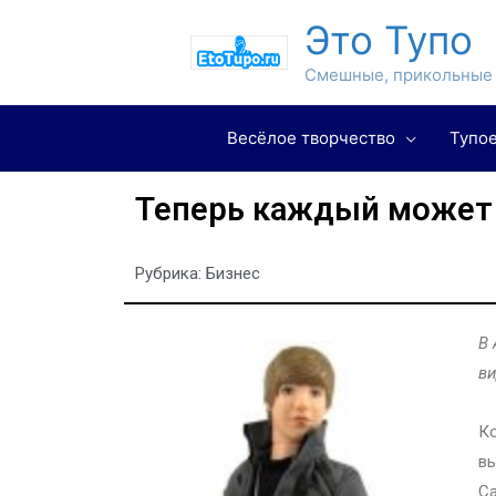
Это Тупо
Смешные, прикольные 
Весёлое творчество
Тупое
Теперь каждый может 
Рубрика:
Бизнес
В 
ви
Ко
вы
Са