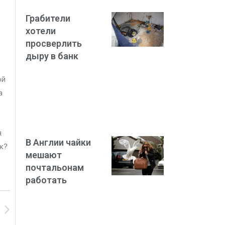
е
Грабители
хотели
просверлить
дыру в банк
ой
а
я
В Англии чайки
к?
мешают
почтальонам
работать