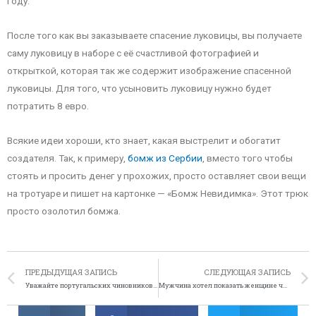
году.
После того как вы заказываете спасение луковицы, вы получаете
саму луковицу в наборе с её счастливой фотографией и
открыткой, которая так же содержит изображение спасенной
луковицы. Для того, что усыновить луковицу нужно будет
потратить 8 евро.
Всякие идеи хороши, кто знает, какая выстрелит и обогатит
создателя. Так, к примеру,
бомж из Сербии
, вместо того чтобы
стоять и просить денег у прохожих, просто оставляет свои вещи
на тротуаре и пишет на картонке — «Бомж Невидимка». Этот трюк
просто озолотил бомжа.
ПРЕДЫДУЩАЯ ЗАПИСЬ
СЛЕДУЮЩАЯ ЗАПИСЬ
Уважайте португальских чиновников, а то они откусят вам руку
Мужчина хотел показать женщине член, его укусила собака