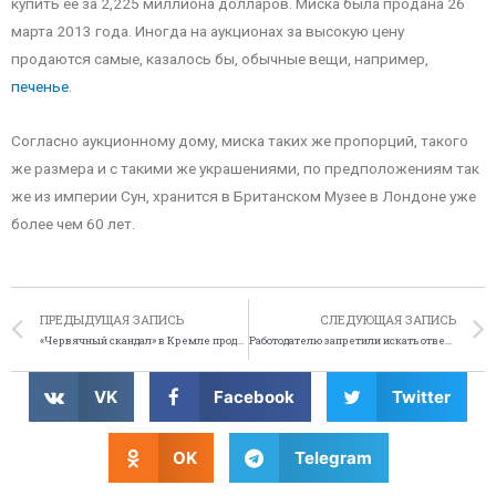
купить её за 2,225 миллиона долларов. Миска была продана 26
марта 2013 года. Иногда на аукционах за высокую цену
продаются самые, казалось бы, обычные вещи, например,
печенье
.
Согласно аукционному дому, миска таких же пропорций, такого
же размера и с такими же украшениями, по предположениям так
же из империи Сун, хранится в Британском Музее в Лондоне уже
более чем 60 лет.
ПРЕДЫДУЩАЯ ЗАПИСЬ
СЛЕДУЮЩАЯ ЗАПИСЬ
«Червячный скандал» в Кремле продолжается
Работодателю запретили искать ответственных людей
VK
Facebook
Twitter
OK
Telegram