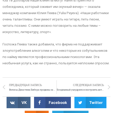
«За 18 долларов наши клиенты могут нанять приятного
собеседника, который оживит им скучный вечер» — сказала
менеджер компании Юлия Пеева (Yulia Peyeva). «Наши работники
очень талантливы. Они умеют играть на гитаре, петь песни,
читать поэзию. С ними можно поговорить на любые темы –
искусство, литературу, спорт».
Госпожа Пеева также добавила, что фирма не поддерживает
злоупотребление алкоголем и что некоторые из собутыльников
по найму являются профессиональными психологами. Эта
необычная услуга, как ни странно, пользуется неплохим спросом.
ПРЕДЫДУЩАЯ ЗАПИСЬ
СЛЕДУЮЩАЯ ЗАПИСЬ
Волосы Джастина Бибера проданы за 40 тысяч долларов
Бездомный умудрился построить автомобиль из автохлама
VK
Facebook
Twitter