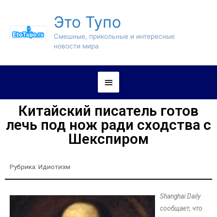
Это Тупо
Смешные, прикольные и интересные
новости мира
Китайский писатель готов
лечь под нож ради сходства с
Шекспиром
Рубрика:
Идиотизм
Shanghai Daily
сообщает, что