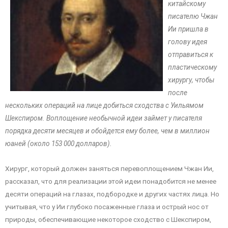
китайскому
писателю Чжан
Ии пришла в
голову идея
отправиться к
пластическому
хирургу, чтобы
после
нескольких операций на лице добиться сходства с Уильямом
Шекспиром. Воплощение необычной идеи займет у писателя
порядка десяти месяцев и обойдется ему более, чем в миллион
юаней (около 153 000 долларов).
Хирург, который должен заняться перевоплощением Чжан Ии,
рассказал, что для реализации этой идеи понадобится не менее
десяти операций на глазах, подбородке и других частях лица. Но
учитывая, что у Ии глубоко посаженные глаза и острый нос от
природы, обеспечивающие некоторое сходство с Шекспиром,